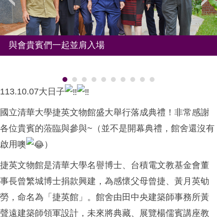
與會貴賓們一起並肩入場
113.10.07大日子
國立清華大學捷英文物館
盛大舉行落成典禮！非常感謝
各位貴賓的蒞臨與參與~（
並不是開幕典禮
，
館舍還沒有
啟用噢
）
捷英文物館是清華大學名譽博士、台積電文教基金會董
事長
曾繁城博士
捐款興建，為感懷父母曾捷、黃月英劬
勞，命名為「捷英館」。館舍由田中央建築師事務所
黃
聲遠建築師
領軍設計，未來將典藏、展覽
楊儒賓講座教