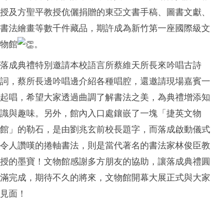
授及方聖平教授伉儷
捐贈的東亞文書手稿、圖書文獻、
書法繪畫等數千件藏品，期許成為新竹第一座國際級文
物館
。
落成典禮特別邀請本校語言所
蔡維天所長
來吟唱古詩
詞，蔡所長邊吟唱邊介紹各種唱腔，還邀請現場嘉賓一
起唱，希望大家透過曲調了解書法之美，為典禮增添知
識與趣味。另外，館內入口處鑲嵌了一塊「捷英文物
館」的勒石，是由
劉兆玄前校長
題字，而落成啟動儀式
令人讚嘆的捲軸書法，則是當代著名的書法家
林俊臣教
授
的墨寶！文物館感謝多方朋友的協助，讓落成典禮圓
滿完成，期待不久的將來，文物館開幕大展正式與大家
見面！