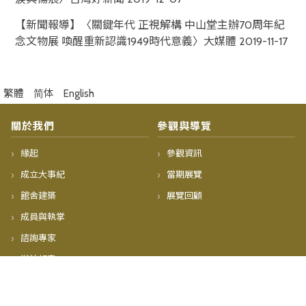
【新聞報導】〈關鍵年代 正視解構 中山堂主辦70周年紀
念文物展 喚醒重新認識1949時代意義〉大媒體 2019-11-17
繁體
简体
English
關於我們
參觀與導覽
緣起
參觀資訊
成立大事紀
當期展覽
館舍建築
展覽回顧
成員與執掌
諮詢專家
辦法規章
委員會
會議記錄