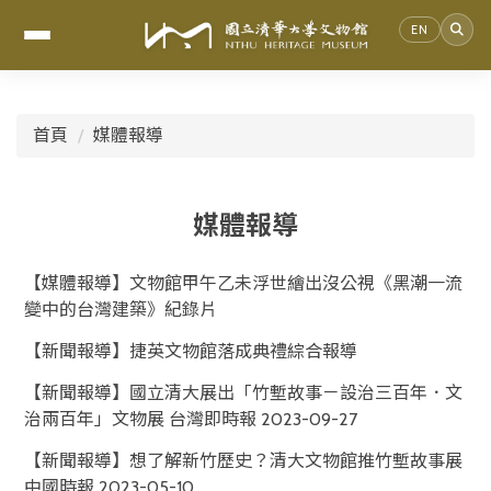
EN
跳
到
首頁
媒體報導
主
要
內
容
媒體報導
區
【媒體報導】文物館甲午乙未浮世繪出沒公視《黑潮一流
變中的台灣建築》紀錄片
【新聞報導】捷英文物館落成典禮綜合報導
【新聞報導】國立清大展出「竹塹故事－設治三百年．文
治兩百年」文物展 台灣即時報 2023-09-27
【新聞報導】想了解新竹歷史？清大文物館推竹塹故事展
中國時報 2023-05-10