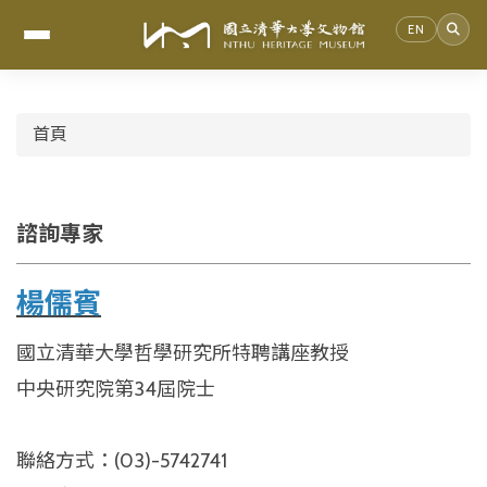
EN
跳
到
首頁
主
要
內
容
諮詢專家
區
楊儒賓
國立清華大學哲學研究所特聘講座教授
中央研究院第34屆院士
聯絡方式：(03)-5742741