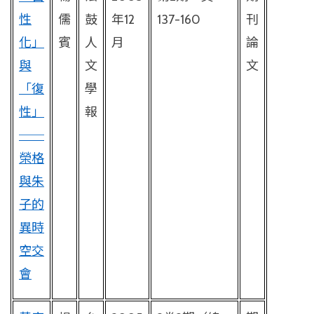
性
儒
鼓
年
12
137-160
刊
化」
賓
人
月
論
與
文
文
「復
學
性」
報
──
榮格
與朱
子的
異時
空交
會