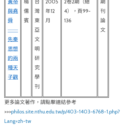
黃帝
楊
台
2005
2
卷
2
期（總
期
與堯
儒
灣
年
12
4
），頁
99-
刊
舜
賓
東
月
136
論
──
亞
文
先秦
文
思想
明
的兩
研
種天
究
子觀
學
刊
更多論文著作，請點擊連結參考
>>>
philos.site.nthu.edu.tw/p/403-1403-6768-1.php?
Lang=zh-tw