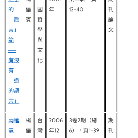
的
儒
國
年
12-40
刊
「卮
賓
哲
論
言」
學
文
論
與
——
文
有沒
化
有
「道
的語
言」
兩種
楊
台
2006
3
卷
2
期（總
期
氣
儒
灣
年
12
6
），頁
1-39
刊