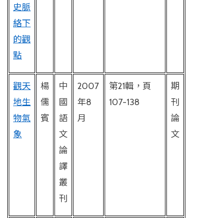
史脈
絡下
的觀
點
觀天
楊
中
2007
第
21
輯，頁
期
地生
儒
國
年
8
107-138
刊
物氣
賓
語
月
論
象
文
文
論
譯
叢
刊