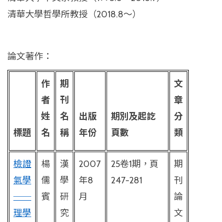
清華大學哲學所教授（2018.8～）
論文著作：
作
期
文
者
刊
章
姓
名
出版
期別及起訖
分
標題
名
稱
年份
頁數
類
檢證
楊
漢
2007
25
卷
1
期，頁
期
氣學
儒
學
年
8
247-281
刊
──
賓
研
月
論
理學
究
文