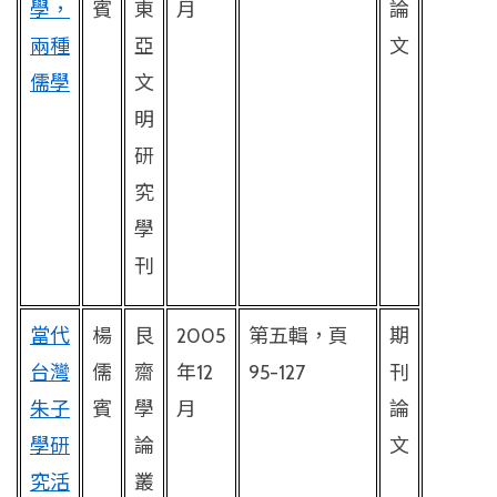
學，
賓
東
月
論
兩種
亞
文
儒學
文
明
研
究
學
刊
當代
楊
艮
2005
第五輯，頁
期
台灣
儒
齋
年
12
95-127
刊
朱子
賓
學
月
論
學研
論
文
究活
叢