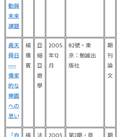
動與
未來
課題
堯天
楊
亞
2005
82
號。東
期
舜日
儒
細
年
12
京：勉誠出
刊
——
賓
亞
月
版社
論
儒家
遊
文
的な
學
樂園
への
思い
「自
楊
法
2005
第
2
期，頁
期