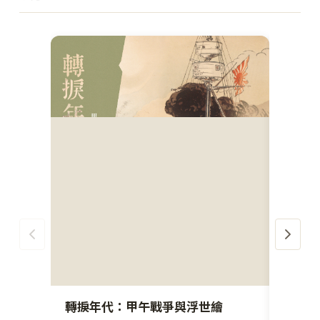
轉捩年代：甲午戰爭與浮世繪