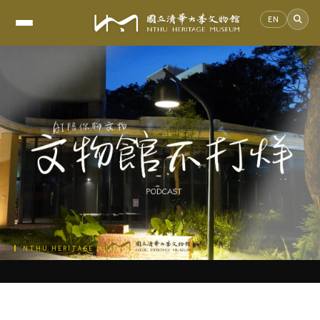
EN
跳
到
主
要
內
容
區