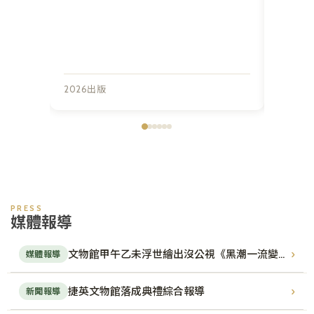
駭浪中
2026出版
2024出
PRESS
媒體報導
›
文物館甲午乙未浮世繪出沒公視《黑潮一流變中的台灣建築》紀錄片
媒體報導
›
捷英文物館落成典禮綜合報導
新聞報導