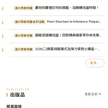
慶祝校慶週日特別開館，加開轉扭蛋時間！
湯川秀樹特展
From Structure to Inference: Perpectives on Neutron Scattering
湯川秀樹特展系列活動
觀展答題轉扭蛋！四款精美徽章等你來收集✨
湯川秀樹特展
3/24(二)開幕捐贈儀式及陳力俊院士講座，座位有限欲報從速！
湯川秀樹特展
更多...
PUBLICATION
出版品
查看全部
精選圖錄